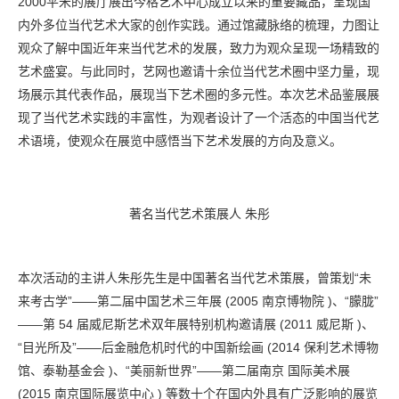
2000平米的展厅展出今格艺术中心成立以来的重要藏品，呈现国
内外多位当代艺术大家的创作实践。通过馆藏脉络的梳理，力图让
观众了解中国近年来当代艺术的发展，致力为观众呈现一场精致的
艺术盛宴。与此同时，艺网也邀请十余位当代艺术圈中坚力量，现
场展示其代表作品，展现当下艺术圈的多元性。本次艺术品鉴展展
现了当代艺术实践的丰富性，为观者设计了一个活态的中国当代艺
术语境，使观众在展览中感悟当下艺术发展的方向及意义。
著名当代艺术策展人 朱彤
本次活动的主讲人朱彤先生是中国著名当代艺术策展，曾策划“未
来考古学”——第二届中国艺术三年展 (2005 南京博物院 )、“朦胧”
——第 54 届威尼斯艺术双年展特别机构邀请展 (2011 威尼斯 )、
“目光所及”——后金融危机时代的中国新绘画 (2014 保利艺术博物
馆、泰勒基金会 )、“美丽新世界”——第二届南京 国际美术展
(2015 南京国际展览中心 ) 等数十个在国内外具有广泛影响的展览