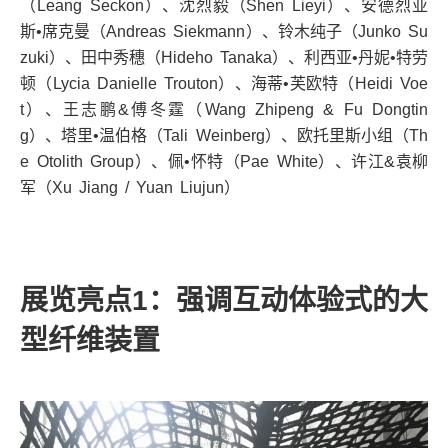
（
Leang Seckon
）、沈烈毅（
Shen Lieyi
）、安德烈亚
斯•席克曼（
Andreas Siekmann
）、铃木纯子（
Junko Su
zuki
）、田中秀穗（
Hideho Tanaka
）、利西亚•丹妮•特劳
顿（
Lycia Danielle Trouton
）、海蒂•芙欧特（
Heidi Voe
t
）、王志鹏
&
傅冬霆（
Wang Zhipeng & Fu Dongtin
g
）、塔里•温伯格（
Tali Weinberg
）、欧托里斯小组（
Th
e Otolith Group
）、佩•怀特（
Pae White
）、许江
&
袁柳
军（
Xu Jiang / Yuan Liujun
）
展览亮点
1
：强调互动体验式的大
型纤维装置