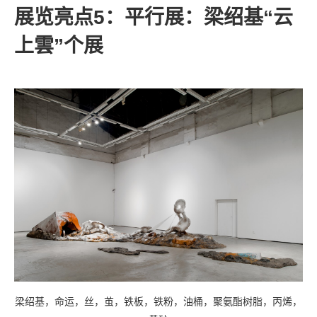
展览亮点
5
：平行展：梁绍基“云
上雲”个展
梁绍基，命运，丝，茧，铁板，铁粉，油桶，聚氨酯树脂，丙烯，