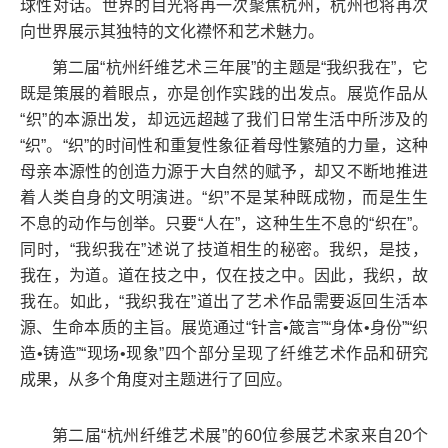
球性对话。世界的目光将再一次聚焦杭州，杭州也将再次
向世界展示其独特的文化襟怀和艺术魅力。
第二届“杭州纤维艺术三年展”的主题是“我织我在”，它
既是策展的着眼点，亦是创作实践的出发点。展览作品从
“织”的本源出发，却远远超越了我们日常生活中所涉及的
“织”。“织”的时间性和重复性象征着母性繁殖的力量，这种
母亲本源性的创造力源于大自然的赋予，却又不断地推进
着人类自身的文明演进。“织”不是某种既成物，而是生生
不息的动作与创举。只要“人在”，这种生生不息的“织在”。
同时，“我织我在”述说了技道相生的秘密。我织，是技，
我在，为道。道在技之中，仅在技之中。因此，我织，故
我在。如此，“我织我在”道出了艺术作品需要返回生活本
源、生命本质的主旨。展览通过“针言•箴言”“身体•身份”“织
造•铸造”“现场•现象”四个部分呈现了纤维艺术作品和研究
成果，从多个角度对主题进行了回应。
第二届“杭州纤维艺术展”的
60
位参展艺术家来自
20
个