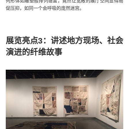
何形体如雕塑般排列错置，竟然让宽敞的展厅空间显得局
促压抑，如同一个会呼吸的庞然迷宫。
展览亮点
3
：讲述地方现场、社会
演进的纤维故事