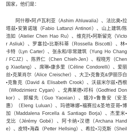
国家，他们是：
阿什穆•阿卢瓦利亚（
Ashim Ahluwalia
）、法比奥•拉
塔兹•安第诺瑞（
Fabio Lattanzi Antinori
）、山上建筑
/
陈
浩如（
Atelier Chen Hao Ru
）、维克托•阿斯留克（
Victo
r Asliuk
）、罗塞拉•比斯科蒂（
Rossella Biscotti
）、林•
卡特（
Lyn Carter
）、张永和
/
非常建筑（
Yung Ho Chang
/ FCJZ
）、陈界仁（
Chen Chieh-Jen
）、程晓芳（
Chen
g Xiaofang
）、席琳•康多里（
C
é
line Condorelli
）、爱丽
丝•克莱肖尔（
Alice Creischer
）、大卫•克鲁克
&
伊丽莎白
•克鲁克（
David & Elisabeth Crook
）、沃兹米尔兹•西根
（
Włodzimierz Cygan
）、戈弗莱德•邓科（
Godfried Don
kor
）、郭耀先（
Guo Yaoxian
）、娥冷•鲁鲁安（安圣
惠）（
Eleng Luluan
）、玛德琳娜•福赛拉
&
圣地亚哥•博
加（
Maddalena Forcella & Santiago Borja
）、杰里米•
戈比（
Jérémy Gobé
）、阿卡纳•汉德（
Archana Hand
e
）、皮特•海森（
Petter Hellsing
）、希拉•习克斯（
Sheil