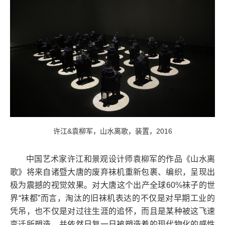
许江
&
袁柳军，山水离歌，装置，
2016
中国艺术家许江和景观设计师袁柳军的作品《山水离
歌》将来自诸暨大唐的废弃袜机重新包裹、编织，呈现出
极为震撼的视觉效果。对大唐这个出产全球
60%
袜子的世
界“袜都”而言，淘汰的旧袜机表达的不仅是对早期工业的
凭吊，也不仅是对过往生涯的追怀，而且是某种被这飞速
变迁所塑造、并依然日复一日被塑造着的现代物化的感性