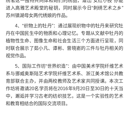
绣者这一独特共同体和她们的绣品，道出“女红小技”亦能
进入高雅艺术殿堂的秘钥，同时展示今日“刺绣艺术之乡”
苏州镇湖母女两代绣娘的作品。
4
、“织物上的牡丹”：通过展现织物中的牡丹来研究牡
丹在中国民生中的物质和心理记忆。专题从文献中牡丹的
植物性生命、图像生命和社会生活三个方面进行呈现，同
时联合展示了茹小凡、谭彬、曾晓嵛的三件与牡丹相关的
视觉作品。
5
、国际工作坊“世界织造”：由中国美术学院纤维艺术
系与挪威奥斯陆艺术学院纤维艺术系、浙江美术馆公共教
育部联合主办，并由两校教师及艺术家共同授课。本次工
作坊将邀请
20
名学员将在
2016
年
9
月
20
日至
30
日的十天当
中，邂逅并学习古老的纺织技艺。这是一个实验性的艺术
和教育相结合的国际交流项目。