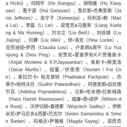
a Hicks
）、何翔宇（
He Xiangyu
）、胡晓媛（
Hu Xiaoy
uan
）、惠干源（
Hui Ganyuan
）、詹尼斯•杰弗里斯（
Ja
nis Jefferies
）、金守子（
Kimsooja
）、玛利亚•赖（
Mari
a Lai
）、李磊（
Li Lei
）、梁雪芳
&
马惠荣（
Liang Xuefa
ng & Ma Huirong
）、刘北立（
Liu Beili
）、刘佳婧（
Liu
Jiajing
）、刘韡（
Liu Wei
）、修•洛克（
Hew Locke
）、
克劳迪娅•罗西（
Claudia Losi
）、卢袁炯
&
周平（
Lu Yua
njiong & Zhou Ping
）、安贾尼•蒙泰罗和
K.P.
贾雅桑卡
（
Anjali Monteiro & K.P.Jayasankar
）、奥斯卡•穆里洛
（
Oscar Murillo
）、纽曼／供使用（
Numen / For Us
e
）、普拉巴卡• 帕克普特（
Prabhakar Pachpute
）、苏
蒂尔•帕特沃丹（
Sudhir Patwardhan
）、阿德里那•珀尼德
尔瓦（
Adelina Popnedeleva
）、汉斯•哈米德•拉斯姆森
（
Hans Hamid Rasmussen
）、威廉•德•诺伊（
Willem d
e Rooij
）、沃伊切赫•塞德累（
Wojciech Sadley
）、伊斯
米尼•萨马尼多
&
西蒙•巴克尔（
Ismini Samanidou & Simo
n Barker
）、玛格达•萨雅格（
Magda Sayeg
）、梁西贡