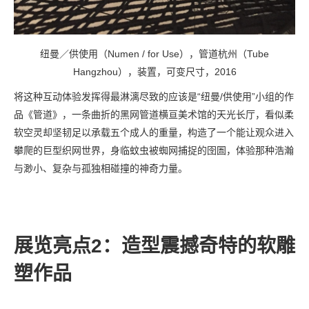
纽曼／供使用（Numen / for Use），管道杭州（Tube
Hangzhou），装置，可变尺寸，2016
将这种互动体验发挥得最淋漓尽致的应该是“纽曼
/
供使用”小组的作
品《管道》，一条曲折的黑网管道横亘美术馆的天光长厅，看似柔
软空灵却坚韧足以承载五个成人的重量，构造了一个能让观众进入
攀爬的巨型织网世界，身临蚊虫被蜘网捕捉的囹圄，体验那种浩瀚
与渺小、复杂与孤独相碰撞的神奇力量。
展览亮点
2
：造型震撼奇特的软雕
塑作品