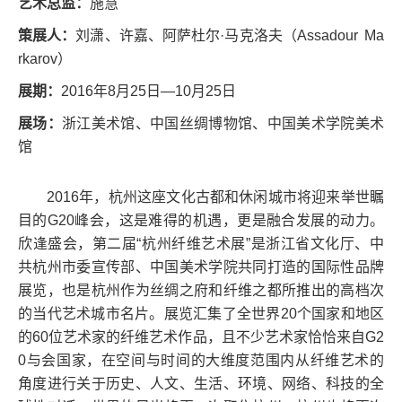
艺术总监：
施慧
策展人：
刘潇、许嘉、阿萨杜尔·马克洛夫（
Assadour Ma
rkarov
）
展期：
2016
年
8
月
25
日—
10
月
25
日
展场：
浙江美术馆、中国丝绸博物馆、中国美术学院美术
馆
2016
年，杭州这座文化古都和休闲城市将迎来举世瞩
目的
G20
峰会，这是难得的机遇，更是融合发展的动力。
欣逢盛会，第二届“杭州纤维艺术展”是浙江省文化厅、中
共杭州市委宣传部、中国美术学院共同打造的国际性品牌
展览，也是杭州作为丝绸之府和纤维之都所推出的高档次
的当代艺术城市名片。展览汇集了全世界
20
个国家和地区
的
60
位艺术家的纤维艺术作品，且不少艺术家恰恰来自
G2
0
与会国家，在空间与时间的大维度范围内从纤维艺术的
角度进行关于历史、人文、生活、环境、网络、科技的全