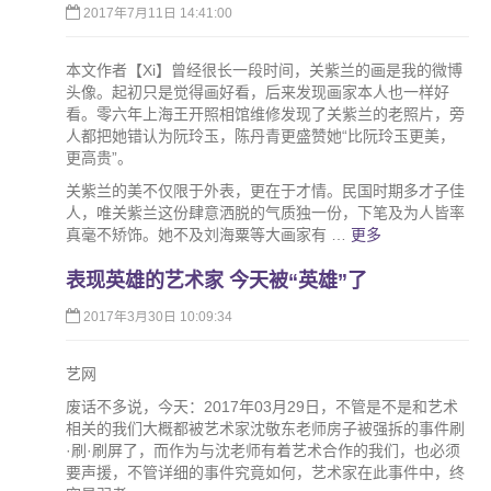
2017年7月11日 14:41:00
本文作者【Xi】曾经很长一段时间，关紫兰的画是我的微博
头像。起初只是觉得画好看，后来发现画家本人也一样好
看。零六年上海王开照相馆维修发现了关紫兰的老照片，旁
人都把她错认为阮玲玉，陈丹青更盛赞她“比阮玲玉更美，
更高贵”。
关紫兰的美不仅限于外表，更在于才情。民国时期多才子佳
人，唯关紫兰这份肆意洒脱的气质独一份，下笔及为人皆率
真毫不矫饰。她不及刘海粟等大画家有 …
更多
表现英雄的艺术家 今天被“英雄”了
2017年3月30日 10:09:34
艺网
废话不多说，今天：2017年03月29日，不管是不是和艺术
相关的我们大概都被艺术家沈敬东老师房子被强拆的事件刷
·刷·刷屏了，而作为与沈老师有着艺术合作的我们，也必须
要声援，不管详细的事件究竟如何，艺术家在此事件中，终