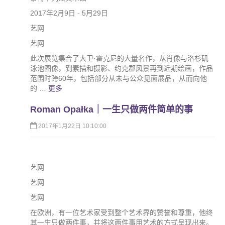
2017年2月9日 - 5月29日
艺网
艺网
此次展览集合了大卫·霍克尼的大量名作，从肖像与洛杉矶
泳池图像，到素描和摄影、约克郡风景再到近期绘画，作品
范围时跨60年，包括部分从未与公众见面展品，从而向他
的 …
更多
Roman Opałka｜一生只做两件简单的事
2017年1月22日 10:10:00
艺网
艺网
艺网
在欧洲，有一位艺术家受到整个艺术界的赞誉和尊重，他终
其一生只做两件事，并将这两件事用艺术的方式呈现出来。