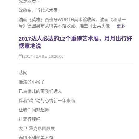
究是弱者···
沈敬东，当代艺术家。
油画《英雄》西班牙WURTH美术馆收藏、油画《和谐一
号》德国奥布莱特美术馆收藏、雕塑《士兵头像 …
更多
2017达人必达的12个重磅艺术展，月月出行好
惬意地说
2017年2月8日 10:26:00
艺网
活泼的小猴子
已鸟悄儿的离我们远去
伴着“鸡 ”动的心情新一年来临
让我们闻鸡起舞
排满行程吧
大卫·霍克尼回顾展
泰特不列颠美术馆