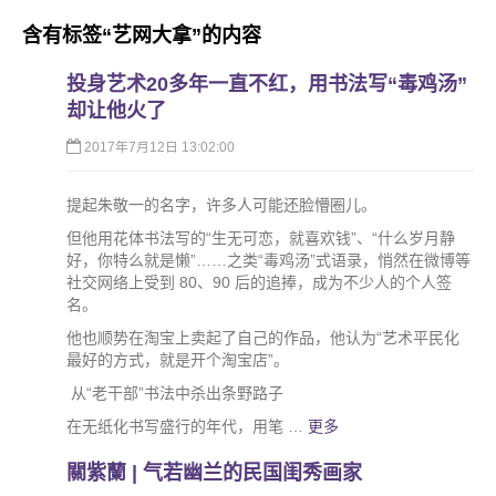
含有标签“
艺网大拿
”的内容
投身艺术20多年一直不红，用书法写“毒鸡汤”
却让他火了
2017年7月12日 13:02:00
提起朱敬一的名字，许多人可能还脸懵圈儿。
但他用花体书法写的“生无可恋，就喜欢钱”、“什么岁月静
好，你特么就是懒”……之类“毒鸡汤”式语录，悄然在微博等
社交网络上受到 80、90 后的追捧，成为不少人的个人签
名。
他也顺势在淘宝上卖起了自己的作品，他认为“艺术平民化
最好的方式，就是开个淘宝店”。
​ 从“老干部”书法中杀出条野路子
在无纸化书写盛行的年代，用笔 …
更多
關紫蘭 | 气若幽兰的民国闺秀画家